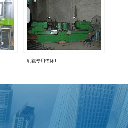
轧辊专用镗床1