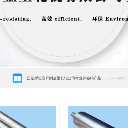
土耳其客户广交会后到金星轧辊公司考查并签约
[2026-04-25
突破行业瓶颈！金星轧辊超硬高耐磨磨辊，为面粉厂开启“…
金星轧辊第十九届全国粮油食品产业博览会圆满收官
[2025-0
巴基斯坦客户到金星轧辊公司考查并签约产品
[2024-10-02]
金星轧辊公司隆重参加“2024年土耳其国际粮食加工技术…
[
河南金星轧辊有限公司主要合作单位
[2023-03-30]
公司参加2019 年土耳其国际粮食机械展
[2019-03-28]
轧辊在维护管理方面应注意问题
[2018-09-18]
土耳其客户广交会后到金星轧辊公司考查并签约
[2026-04-25