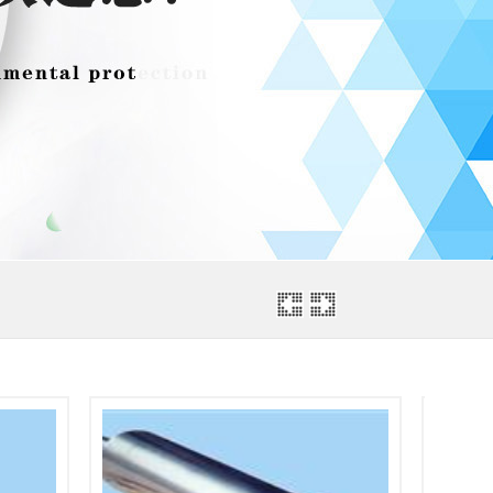
]
[2025-09-26]
4-24]
2024-07-02]
]